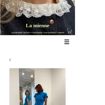
La mienne
sustainable fashion
•
handmade
•
secondhand
•
rework