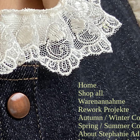
Log In
Home
Shop all
Warenannahme
Rework Projekte
Autumn / Winter Co
Spring / Summer Co
About Stephanie Ad