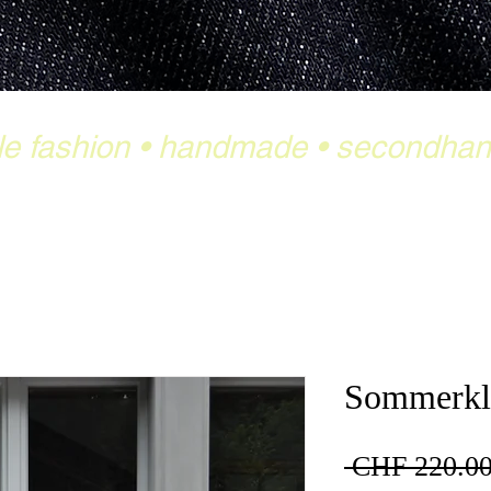
le fashion
•
handmade
•
secondha
Sommerkl
 CHF 220.00